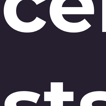
ce
st