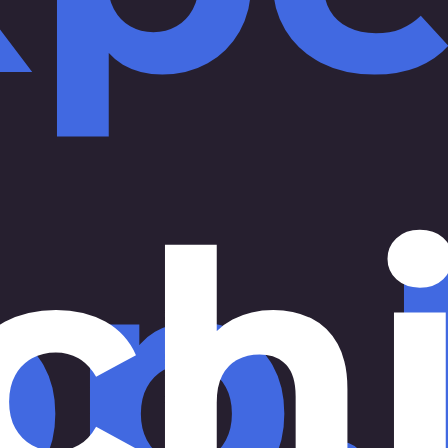
ch
pp.