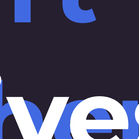
ive
he